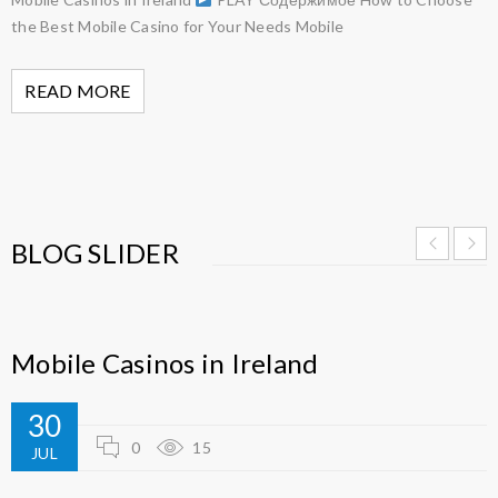
the Best Mobile Casino for Your Needs Mobile
READ MORE
BLOG SLIDER
Mobile Casinos in Ireland
30
0
15
JUL