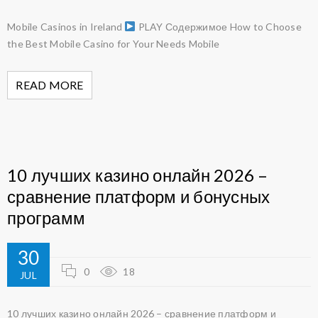
Mobile Casinos in Ireland
PLAY Содержимое How to Choose
the Best Mobile Casino for Your Needs Mobile
READ MORE
10 лучших казино онлайн 2026 –
сравнение платформ и бонусных
программ
30
0
18
JUL
10 лучших казино онлайн 2026 – сравнение платформ и