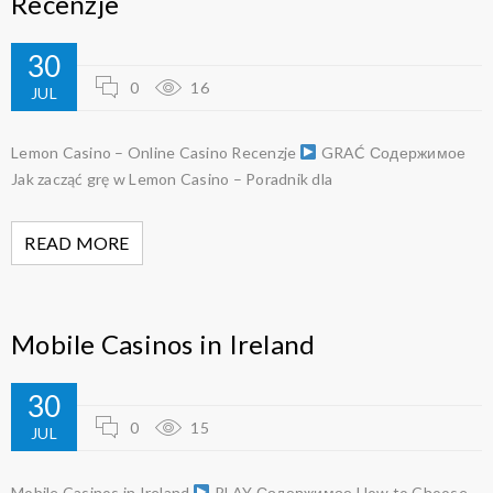
Recenzje
30
0
16
JUL
Lemon Casino – Online Casino Recenzje
GRAĆ Содержимое
Jak zacząć grę w Lemon Casino – Poradnik dla
READ MORE
Mobile Casinos in Ireland
30
0
15
JUL
Mobile Casinos in Ireland
PLAY Содержимое How to Choose